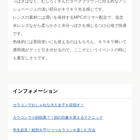
っぽさはなく、むしろくすんだダークブラウンに控えめなアッ
シュベージュの淡い部分がキラキラ光る感じです。
レンズの素材には潤いを保持するMPCポリマー配合で、低含
水レンズながら柔らかさと水分っぽさを感じるつけ心地で快適
です。
色味的には普段使いにも使えるのはもちろん、キラキラ輝いて
透明感がグッと引き出せるので、ここぞというイベントの時に
も重宝しそうです。
インフォメーション
カラコンでおしゃれな大人女子を目指す！
カラコンで小顔効果？！顔の印象を変えるテクニック
学生必見！校則を守りつつカラコンを楽しむ方法