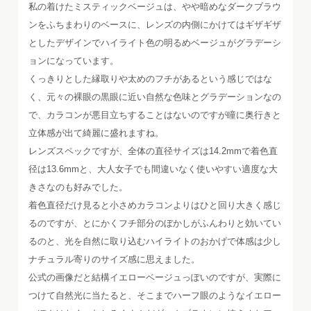
私の着けたミスティックベージュは、やや暗めなダークブラウ
ンをふちまわりのベースに、レンズの内側にかけてはギザギザ
としたデザインでハイライト色の明るめベージュがグラデーシ
ョンになっています。
くっきりとした縁取りや太めのフチがあるという感じではな
く、元々の裸眼の黒眼に近い自然な色味とグラデーションなの
で、カラコンが悪目立ちすることはないのですが瞳に奥行きと
立体感が出て綺麗に盛れますね。
レンズスペックですが、全体の直径サイズは14.2mmで着色直
径は13.6mmと、大人女子でも間違いなく使いやすい適度な大
きさなのも好みでした。
着色直径だけ見ると小さめカラコンよりはひと回り大きく感じ
るのですが、とにかくフチ部分のぼかしがふんわりと効いてい
るのと、光を自然に取り込むハイライトのおかげで体感は少し
ナチュラル寄りのサイズ感に思えました。
公式の画像だと結構イエローベージュっぽいのですが、実際に
つけて自然光に当たると、そこまでハーフ眼のようなイエロー