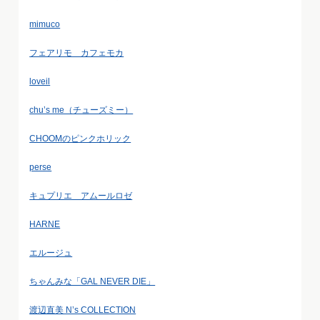
mimuco
フェアリモ カフェモカ
loveil
chu’s me（チューズミー）
CHOOMのピンクホリック
perse
キュプリエ アムールロゼ
HARNE
エルージュ
ちゃんみな「GAL NEVER DIE」
渡辺直美 N’s COLLECTION