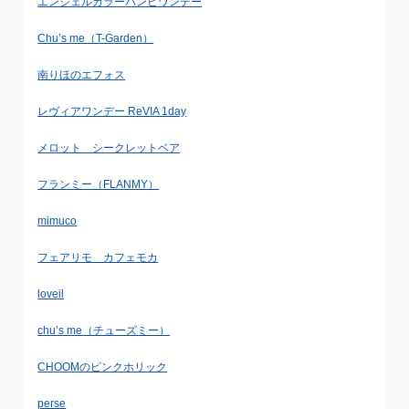
エンジェルカラーバンビワンデー
Chu’s me（T-Garden）
南りほのエフォス
レヴィアワンデー ReVIA 1day
メロット シークレットベア
フランミー（FLANMY）
mimuco
フェアリモ カフェモカ
loveil
chu’s me（チューズミー）
CHOOMのピンクホリック
perse