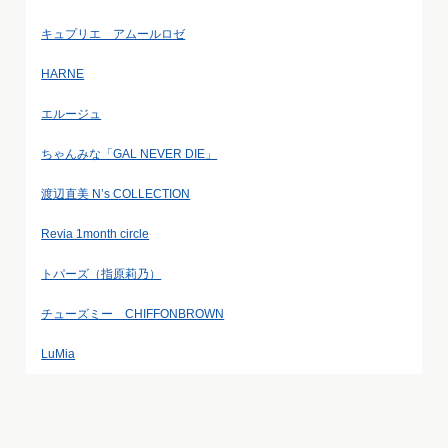
キュプリエ アムールロゼ
HARNE
エルージュ
ちゃんみな「GAL NEVER DIE」
渡辺直美 N’s COLLECTION
Revia 1month circle
トパーズ（指原莉乃）
チューズミー CHIFFONBROWN
LuMia