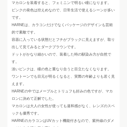
マカロンを装着すると、フェミニンで明るい瞳になります。
ピンクの発色は控えめなので、日常生活で使えるシーンが多い
です。
HARNEは、カラコンだけでなくパッケージのデザインも芸術
的で素敵です。
容器に入っている状態だとフチがブラックに見えますが、取り
出して見てみるとダークブラウンです。
ドットがかなり細かいので、装着した時の馴染み方が自然で
す。
淡いピンクは、瞳の色と重なり合うと目立たなくなります。
ワントーンでも目元が明るくなると、実際の年齢よりも若く見
えます。
HARNEの中ではメープルとトリュフも好みの色ですが、マカ
ロンに決めて正解でした。
マカロンは大人の女性が使っても違和感がなく、レンズのスペ
ックも優秀です。
HARNEのカラコンはUVカット機能付きなので、紫外線のダメ